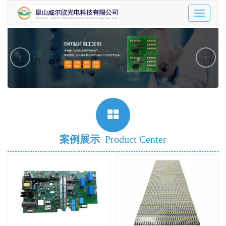
Toggle
navigatio
‹
›
案例展示
Product Center