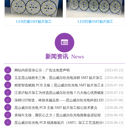
LED灯板SMT贴片加工
LED灯板SMT贴片加工
新闻资讯
News
›
网站内容宣传公示：广告法免责声明
[2023-03-21]
›
立足昆山辐射长三角，昆山威尔欣光电深耕 SMT 贴片加工，赋能江
[2026-08-04]
›
浙沪电子智造升级
精密智造赋能 PCB 主板｜昆山威尔欣光电 SMT 贴片加工全流程实力
[2026-07-19]
›
解析
江浙沪贴片加工为何选昆山威尔欣光电？六大核心优势赋能长三角电
[2026-07-13]
›
子智造
深耕LED智造，铸就卓越品质——昆山威尔欣光电科技LED灯具贴片
[2026-07-06]
›
加工实力再升级
昆山威尔欣光电 PCB 主板 SMT 贴片加工核心技术要点
[2026-06-29]
›
承端午文脉，聚匠心之力｜昆山威尔欣光电致敬奋进征程
[2026-06-19]
›
昆山威尔欣光电 PCB 线路板贴片（SMT）加工工艺流程分析
[2026-06-13]