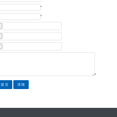
*
*
*